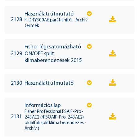
Használati útmutató
2128
F-DRY300AE párátlanító - Archív
termék
Fisher légcsatornázható
2129
ON/OFF split
klimaberendezések 2015
2130
Használati útmutató
Információs lap
Fisher Professional FSAIF-Pro-
2131
243AE2 (/FSOAIF-Pro-243AE2)
oldalfali splitklíma berendezés -
Archív t