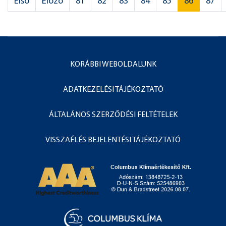
Első
Előző
81
82
83
84
85
86
87
KORÁBBI WEBOLDALUNK
ADATKEZELÉSI TÁJÉKOZTATÓ
ÁLTALÁNOS SZERZŐDÉSI FELTÉTELEK
VISSZAÉLÉS BEJELENTÉSI TÁJÉKOZTATÓ