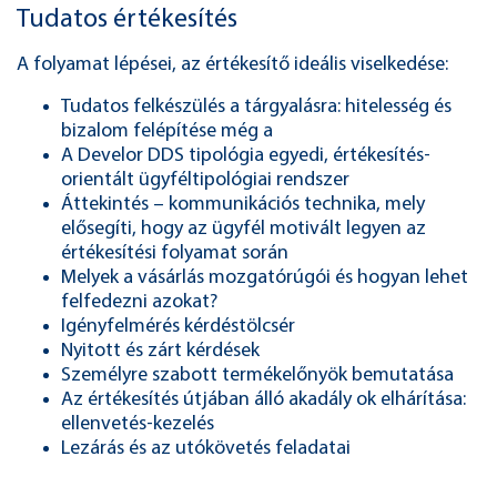
Tudatos értékesítés
A folyamat lépései, az értékesítő ideális viselkedése:
Tudatos felkészülés a tárgyalásra: hitelesség és
bizalom felépítése még a
A Develor DDS tipológia egyedi, értékesítés-
orientált ügyféltipológiai rendszer
Áttekintés – kommunikációs technika, mely
elősegíti, hogy az ügyfél motivált legyen az
értékesítési folyamat során
Melyek a vásárlás mozgatórúgói és hogyan lehet
felfedezni azokat?
Igényfelmérés kérdéstölcsér
Nyitott és zárt kérdések
Személyre szabott termékelőnyök bemutatása
Az értékesítés útjában álló akadály ok elhárítása:
ellenvetés-kezelés
Lezárás és az utókövetés feladatai