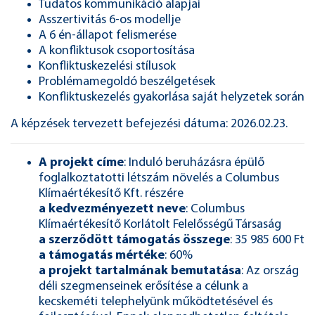
Tudatos kommunikáció alapjai
Asszertivitás 6-os modellje
A 6 én-állapot felismerése
A konfliktusok csoportosítása
Konfliktuskezelési stílusok
Problémamegoldó beszélgetések
Konfliktuskezelés gyakorlása saját helyzetek során
A képzések tervezett befejezési dátuma: 2026.02.23.
A projekt címe
: Induló beruházásra épülő
foglalkoztatotti létszám növelés a Columbus
Klímaértékesítő Kft. részére
a kedvezményezett neve
: Columbus
Klímaértékesítő Korlátolt Felelősségű Társaság
a szerződött támogatás összege
: 35 985 600 Ft
a támogatás mértéke
: 60%
a projekt tartalmának bemutatása
: Az ország
déli szegmenseinek erősítése a célunk a
kecskeméti telephelyünk működtetésével és