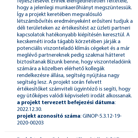
fejlesztésével. Ennek elengedhetetlen feltétele,
hogy a jelenlegi munkaerőhiányt megszüntessük.
Így a projekt keretében megvalósuló
létszámbővítés eredményeként erősíteni tudjuk a
déli területeken az értékesítést az üzleti partneri
kapcsolatok hatékonyabb kiépítésén keresztül. A
kecskeméti iroda tágabb körzetében járják a
potenciális viszonteladó klímás cégeket és a már
meglévő partnereknek pedig szakmai hátteret
biztosítanak Bízunk benne, hogy viszonteladóink
számára a közelben elérhető kollegák
rendelkezésre állása, segítség nyújtása nagy
segítség lesz. A projekt során felvett
értékesítőket számviteli ügyintéző is segíti, hogy
egy ütőképes valódi képviseleti irodát alkossanak.
a projekt tervezett befejezési dátuma
:
2022.12.30.
projekt azonosító száma
: GINOP-5.3.12-19-
2020-00203