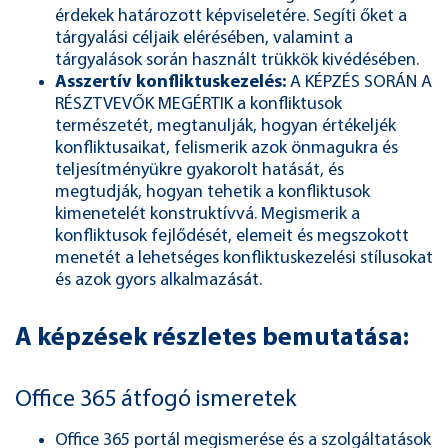
érdekek határozott képviseletére. Segíti őket a
tárgyalási céljaik elérésében, valamint a
tárgyalások során használt trükkök kivédésében.
Asszertív konfliktuskezelés:
A KÉPZÉS SORÁN A
RÉSZTVEVŐK MEGÉRTIK a konfliktusok
természetét, megtanulják, hogyan értékeljék
konfliktusaikat, felismerik azok önmagukra és
teljesítményükre gyakorolt hatását, és
megtudják, hogyan tehetik a konfliktusok
kimenetelét konstruktívvá. Megismerik a
konfliktusok fejlődését, elemeit és megszokott
menetét a lehetséges konfliktuskezelési stílusokat
és azok gyors alkalmazását.
A képzések részletes bemutatása:
Office 365 átfogó ismeretek
Office 365 portál megismerése és a szolgáltatások