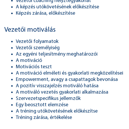
Vezetői coaching helyztegyakorlat
A képzés utókövetésének előkészítése
Képzés zárása, előkészítése
Vezetői motiválás
Vezetői folyamatok
Vezetői személyiség
Az egyéni teljesítmény meghatározói
A motiváció
Motivációs teszt
A motiváció elméleti és gyakorlati megközelítései
Empowerment, avagy a csapattagok bevonása
A pozitív visszajelzés motiváló hatása
A motiváló vezetés gyakorlati alkalmazása
Szervezetspecifikus jellemzők
Egy beosztott elemzése
A tréning utókövetésének előkészítse
Tréning zárása, értékelése