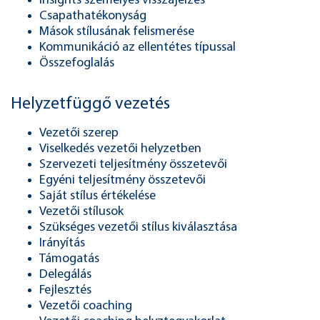
Insights személyes visszajelzés
Csapathatékonyság
Mások stílusának felismerése
Kommunikáció az ellentétes típussal
Összefoglalás
Helyzetfüggő vezetés
Vezetői szerep
Viselkedés vezetői helyzetben
Szervezeti teljesítmény összetevői
Egyéni teljesítmény összetevői
Saját stílus értékelése
Vezetői stílusok
Szükséges vezetői stílus kiválasztása
Irányítás
Támogatás
Delegálás
Fejlesztés
Vezetői coaching