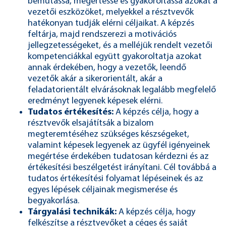
bemutassa, megértesse és gyakoroltassa azokat a
vezetői eszközöket, melyekkel a résztvevők
hatékonyan tudják elérni céljaikat. A képzés
feltárja, majd rendszerezi a motivációs
jellegzetességeket, és a melléjük rendelt vezetői
kompetenciákkal együtt gyakoroltatja azokat
annak érdekében, hogy a vezetők, leendő
vezetők akár a sikerorientált, akár a
feladatorientált elvárásoknak legalább megfelelő
eredményt legyenek képesek elérni.
Tudatos értékesítés:
A képzés célja, hogy a
résztvevők elsajátítsák a bizalom
megteremtéséhez szükséges készségeket,
valamint képesek legyenek az ügyfél igényeinek
megértése érdekében tudatosan kérdezni és az
értékesítési beszélgetést irányítani. Cél továbbá a
tudatos értékesítési folyamat lépéseinek és az
egyes lépések céljainak megismerése és
begyakorlása.
Tárgyalási technikák:
A képzés célja, hogy
felkészítse a résztvevőket a céges és saját