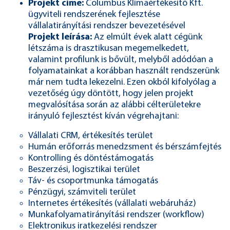
Projekt címe:
Columbus Klímaértékesítő Kft.
ügyviteli rendszerének fejlesztése
vállalatirányítási rendszer bevezetésével
Projekt leírása:
Az elmúlt évek alatt cégünk
létszáma is drasztikusan megemelkedett,
valamint profilunk is bővült, melyből adódóan a
folyamatainkat a korábban használt rendszerünk
már nem tudta lekezelni. Ezen okból kifolyólag a
vezetőség úgy döntött, hogy jelen projekt
megvalósítása során az alábbi célterületekre
irányuló fejlesztést kíván végrehajtani:
Vállalati CRM, értékesítés terület
Humán erőforrás menedzsment és bérszámfejtés
Kontrolling és döntéstámogatás
Beszerzési, logisztikai terület
Táv- és csoportmunka támogatás
Pénzügyi, számviteli terület
Internetes értékesítés (vállalati webáruház)
Munkafolyamatirányítási rendszer (workflow)
Elektronikus iratkezelési rendszer