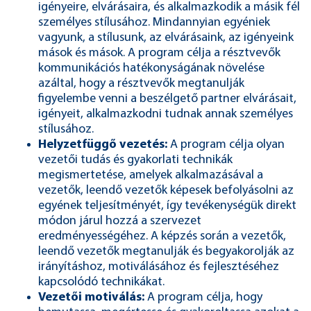
igényeire, elvárásaira, és alkalmazkodik a másik fél
személyes stílusához. Mindannyian egyéniek
vagyunk, a stílusunk, az elvárásaink, az igényeink
mások és mások. A program célja a résztvevők
kommunikációs hatékonyságának növelése
azáltal, hogy a résztvevők megtanulják
figyelembe venni a beszélgető partner elvárásait,
igényeit, alkalmazkodni tudnak annak személyes
stílusához.
Helyzetfüggő vezetés:
A program célja olyan
vezetői tudás és gyakorlati technikák
megismertetése, amelyek alkalmazásával a
vezetők, leendő vezetők képesek befolyásolni az
egyének teljesítményét, így tevékenységük direkt
módon járul hozzá a szervezet
eredményességéhez. A képzés során a vezetők,
leendő vezetők megtanulják és begyakorolják az
irányításhoz, motiválásához és fejlesztéséhez
kapcsolódó technikákat.
Vezetői motiválás:
A program célja, hogy