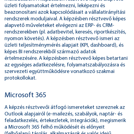
üzleti folyamatokat értelmezni, leképezni és
beazonosítani azok kapcsolódásait a vállalatirányítási
rendszerek moduljaival. A képzésben résztvevő képes
alapvető műveleteket elvégezni az ERP- és CRM-
rendszerekben (pl. adatbevitel, keresés, riportkészítés,
nyomon követés). A képzésben résztvevő ismeri az
üzleti teljesítménymérés alapjait (KPI, dashboard), és
képes BI rendszerekből származó adatok
értelmezésére. A képzésben résztvevő képes betartani
az egységes adatkezelésre, folyamatszabályozásra és
szervezeti együttműködésre vonatkozó szakmai
protokollokat.
Microsoft 365
A képzés résztvevői átfogó ismereteket szereznek az
Outlook alapjairól (e-mailezés, szabályok, naptár- és
feladatkezelés, értekezletek, integrációk), megismerik
a Microsoft 365 felhő működését és előnyeit
(felhőalapú tárolás, alkalmazások és valós idejű