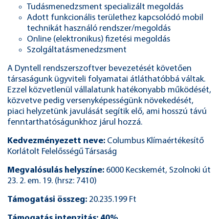
Tudásmenedzsment specializált megoldás
Adott funkcionális területhez kapcsolódó mobil
technikát használó rendszer/megoldás
Online (elektronikus) fizetési megoldás
Szolgáltatásmenedzsment
A Dyntell rendszerszoftver bevezetését követően
társaságunk ügyviteli folyamatai átláthatóbbá váltak.
Ezzel közvetlenül vállalatunk hatékonyabb működését,
közvetve pedig versenyképességünk növekedését,
piaci helyzetünk javulását segítik elő, ami hosszú távú
fenntarthatóságunkhoz járul hozzá.
Kedvezményezett neve:
Columbus Klímaértékesítő
Korlátolt Felelősségű Társaság
Megvalósulás helyszíne:
6000 Kecskemét, Szolnoki út
23. 2. em. 19. (hrsz: 7410)
Támogatási összeg:
20.235.199 Ft
Támogatás intenzitás: 40%