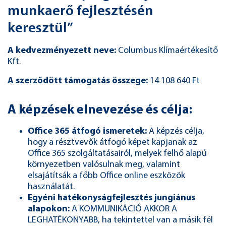
munkaerő fejlesztésén
keresztül”
A kedvezményezett neve:
Columbus Klímaértékesítő
Kft.
A szerződött támogatás összege:
14 108 640 Ft
A képzések elnevezése és célja:
Office 365 átfogó ismeretek:
A képzés célja,
hogy a résztvevők átfogó képet kapjanak az
Office 365 szolgáltatásairól, melyek felhő alapú
környezetben valósulnak meg, valamint
elsajátítsák a főbb Office online eszközök
használatát.
Egyéni hatékonyságfejlesztés jungiánus
alapokon:
A KOMMUNIKÁCIÓ AKKOR A
LEGHATÉKONYABB, ha tekintettel van a másik fél