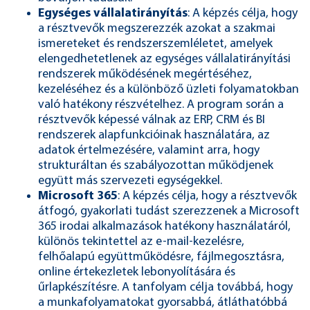
Egységes vállalatirányítás
: A képzés célja, hogy
a résztvevők megszerezzék azokat a szakmai
ismereteket és rendszerszemléletet, amelyek
elengedhetetlenek az egységes vállalatirányítási
rendszerek működésének megértéséhez,
kezeléséhez és a különböző üzleti folyamatokban
való hatékony részvételhez. A program során a
résztvevők képessé válnak az ERP, CRM és BI
rendszerek alapfunkcióinak használatára, az
adatok értelmezésére, valamint arra, hogy
strukturáltan és szabályozottan működjenek
együtt más szervezeti egységekkel.
Microsoft 365
: A képzés célja, hogy a résztvevők
átfogó, gyakorlati tudást szerezzenek a Microsoft
365 irodai alkalmazások hatékony használatáról,
különös tekintettel az e-mail-kezelésre,
felhőalapú együttműködésre, fájlmegosztásra,
online értekezletek lebonyolítására és
űrlapkészítésre. A tanfolyam célja továbbá, hogy
a munkafolyamatokat gyorsabbá, átláthatóbbá