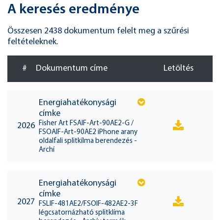
A keresés eredménye
Összesen 2438 dokumentum felelt meg a szűrési
feltételeknek.
#
Dokumentum címe
Letöltés
Energiahatékonysági
címke
Fisher Art FSAIF-Art-90AE2-G /
2026
FSOAIF-Art-90AE2 iPhone arany
oldalfali splitkílma berendezés -
Archí
Energiahatékonysági
címke
2027
FSLIF-481AE2/FSOIF-482AE2-3F
légcsatornázható splitklíma