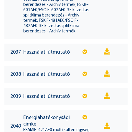
berendezés - Archív termék, FSKIF-
601AE0/FSOIF-602AE0-3F kazettás
splitklíma berendezés - Archív
termék, FSKIF-481AE0/FSOIF-
482AE0-3F kazettás splitklíma
berendezés - Archív termék
2037
Használati útmutató
2038
Használati útmutató
2039
Használati útmutató
Energiahatékonysági
címke
2040
FS5MIF-421AE0 multi kültéri egység