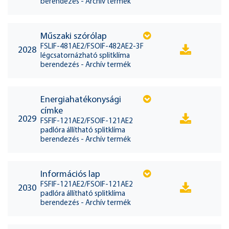
berendezés - Archív termék
Műszaki szórólap
FSLIF-481AE2/FSOIF-482AE2-3F
2028
légcsatornázható splitklíma
berendezés - Archív termék
Energiahatékonysági
címke
2029
FSFIF-121AE2/FSOIF-121AE2
padlóra állítható splitklíma
berendezés - Archív termék
Információs lap
FSFIF-121AE2/FSOIF-121AE2
2030
padlóra állítható splitklíma
berendezés - Archív termék