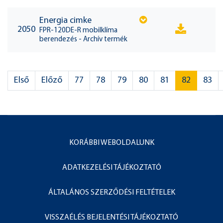
Energia cimke
2050
FPR-120DE-R mobilklíma
berendezés - Archív termék
Első
Előző
77
78
79
80
81
82
83
KORÁBBI WEBOLDALUNK
ADATKEZELÉSI TÁJÉKOZTATÓ
ÁLTALÁNOS SZERZŐDÉSI FELTÉTELEK
VISSZAÉLÉS BEJELENTÉSI TÁJÉKOZTATÓ